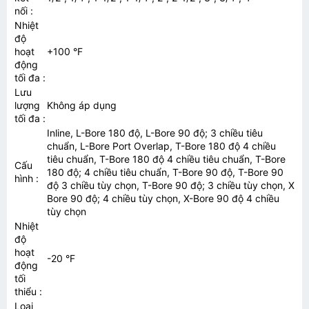
nối
:
Nhiệt
độ
hoạt
+100 °F
động
tối đa
:
Lưu
lượng
Không áp dụng
tối đa
:
Inline, L-Bore 180 độ, L-Bore 90 độ; 3 chiều tiêu
chuẩn, L-Bore Port Overlap, T-Bore 180 độ 4 chiều
tiêu chuẩn, T-Bore 180 độ 4 chiều tiêu chuẩn, T-Bore
Cấu
180 độ; 4 chiều tiêu chuẩn, T-Bore 90 độ, T-Bore 90
hình
:
độ 3 chiều tùy chọn, T-Bore 90 độ; 3 chiều tùy chọn, X
Bore 90 độ; 4 chiều tùy chọn, X-Bore 90 độ 4 chiều
tùy chọn
Nhiệt
độ
hoạt
-20 °F
động
tối
thiểu
:
Loại