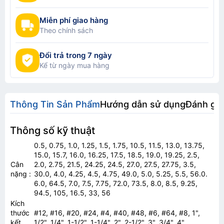
Miễn phí giao hàng
Theo chính sách
Đổi trả trong 7 ngày
Kể từ ngày mua hàng
Thông Tin Sản Phẩm
Hướng dẫn sử dụng
Đánh gi
Thông số kỹ thuật
0.5, 0.75, 1.0, 1.25, 1.5, 1.75, 10.5, 11.5, 13.0, 13.75,
15.0, 15.7, 16.0, 16.25, 17.5, 18.5, 19.0, 19.25, 2.5,
Cân
2.0, 2.75, 21.5, 24.25, 24.5, 27.0, 27.5, 27.75, 3.5,
nặng
:
30.0, 4.0, 4.25, 4.5, 4.75, 49.0, 5.0, 5.25, 5.5, 56.0.
6.0, 64.5, 7.0, 7.5, 7.75, 72.0, 73.5, 8.0, 8.5, 9.25,
94.5, 105, 16.5, 33, 56
Kích
thước
#12, #16, #20, #24, #4, #40, #48, #6, #64, #8, 1",
kết
1/2", 1/4", 1-1/2", 1-1/4", 2", 2-1/2", 3", 3/4", 4"