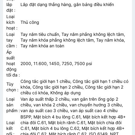
lắp
Lắp đặt dạng thẳng hàng, gắn bảng điều khiển
đặt
:
Loại
kích
Thủ công
hoạt
:
Loại
Tay nắm tiêu chuẩn, Tay nắm phẳng không lệch tâm,
tay
Tay nắm khóa phẳng không lệch tâm, Tay nắm khóa,
cầm
:
Tay nắm khóa an toàn
Áp
suất
hoạt
2000, 11.600, 1450, 7250, 7500 psi
động
tối đa
:
Công tắc giới hạn 1 chiều, Công tắc giới hạn 1 chiều có
Tùy
khóa, Công tắc giới hạn 2 chiều, Công tắc giới hạn 2
chọn
:
chiều có khóa, Không áp dụng
Loại
Van áp suất thấp 2 chiều, van gắn trên ống góp 2
sản
chiều, van khóa 2 chiều, van chuyển hướng 3 chiều,
phẩm
:
van áp suất cao 3 chiều, van áp suất cao 4 chiều
BSPP, Mặt bích 4 bu lông C.61, Mặt bích kết hợp 4B+
Loại
chia đôi C.61, Mặt bích rãnh C.61, Mặt bích chia đôi
kết
C.61, Mặt bích 4 bu lông C.62, Mặt bích kết hợp 4B+
nối
:
chia đôi C.62, Mặt bích rãnh C.62, ISO 6149, NPT,