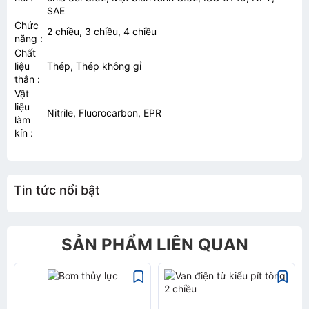
SAE
Chức
2 chiều, 3 chiều, 4 chiều
năng
:
Chất
liệu
Thép, Thép không gỉ
thân
:
Vật
liệu
Nitrile, Fluorocarbon, EPR
làm
kín
:
Tin tức nổi bật
SẢN PHẨM LIÊN QUAN