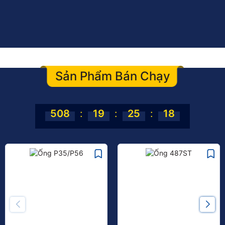
Sản Phẩm Bán Chạy
508
:
19
:
25
:
17