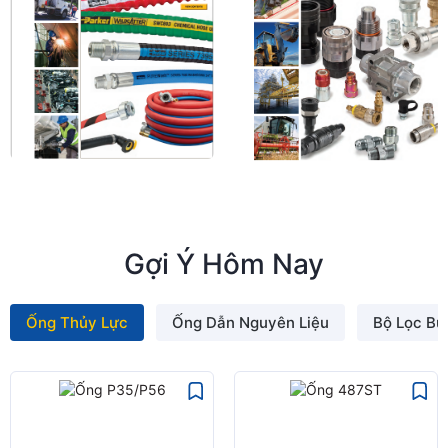
Gợi Ý Hôm Nay
Ống Thủy Lực
Ống Dẫn Nguyên Liệu
Bộ Lọc Bụi