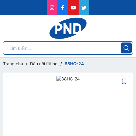
Trang chủ
/
Đầu nối fitting
/
88HC-24